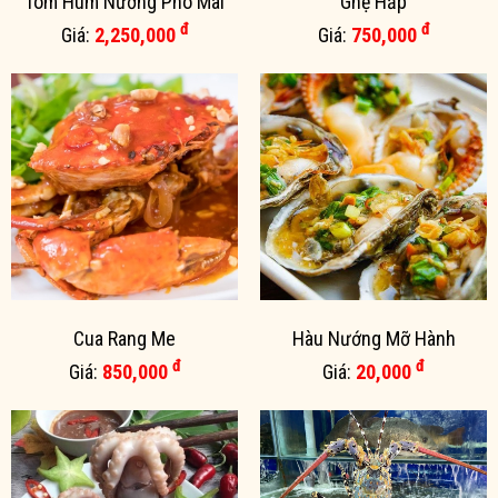
Tôm Hùm Nướng Phô Mai
Ghẹ Hấp
đ
đ
Giá:
2,250,000
Giá:
750,000
Cua Rang Me
Hàu Nướng Mỡ Hành
đ
đ
Giá:
850,000
Giá:
20,000