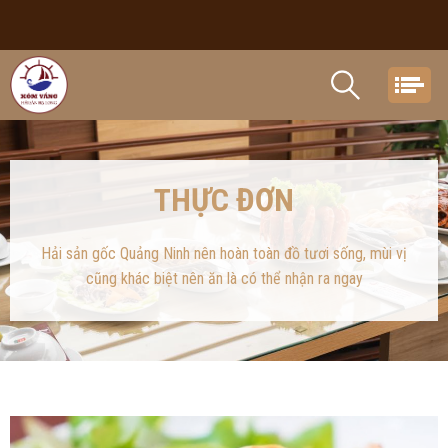
THỰC ĐƠN
Hải sản gốc Quảng Ninh nên hoàn toàn đồ tươi sống, mùi vị
cũng khác biệt nên ăn là có thể nhận ra ngay